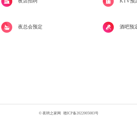
夜店招聘
KTV预
夜总会预定
酒吧预
© 夜聘之家网
赣ICP备2022005083号