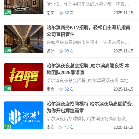
哈尔滨，作为中国东北的冰雪之都，不仅以其冬季美景和独特的冰雪文化而闻名，更有着独特的夜
1图
南岗
32
次
2025-11-15
哈尔滨商务KTV招聘，轻松自由避坑指南
公司直招管住
在如今快节奏的城市生活中，许多人都在追寻既能获得丰厚收入又能保持生活自由的工作。特
1图
道外
98
次
2025-11-15
哈尔滨夜夜总会招聘,,哈尔滨高端夜场,本
地团队2025靠谱直
哈尔滨夜夜总会招聘,,哈尔滨高端夜场,本地团队2025靠谱直招哈尔滨，这座位于国内东北的
1图
南岗
82
次
2025-11-15
哈尔滨夜店招聘模特,哈尔滨夜场高额薪资,
为你开启辉煌篇章
哈尔滨夜店招聘模特,哈尔滨夜场高额薪资,为你开启辉煌篇章我们生活在这个娱乐至上的时
1图
南岗
47
次
2025-11-15