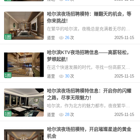
哈尔滨夜场招聘模特：赚翻天的机会，等
你来挑战！
在繁华的哈尔滨，夜晚总是充满着无尽的魅力与活力。而如今，一个令人心动不已的机会摆在眼
1图
道里
26
次
2025-11-15
哈尔滨KTV夜场招聘信息——高薪轻松，
梦想起航！
在这个快速发展的时代，寻找一份高薪又轻松的工作是许多人梦寐以求的事情。哈尔滨作为东
1图
道里
30
次
2025-11-15
哈尔滨夜场招聘模特信息：开启你的闪耀
之路，尽享无限魅力！
哈尔滨，作为北方的魅力都市，夜夜繁华、热闹非凡。夜场作为现代都市夜生活的重要组成部分
1图
道里
28
次
2025-11-15
哈尔滨夜场招模特，开启璀璨星途的黄金
机会