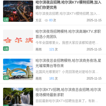
哈尔滨夜店招聘,哈尔滨KTV模特招聘,加入
我们你更优秀
哈尔滨夜店招聘,哈尔滨KTV模特招聘,加入我们你更优秀哈尔滨，这座被誉为“东方莫斯科”
1图
方正
83
次
2025-11-15
哈尔滨夜场招聘模特,哈尔滨高端KTV.求职
首选小亮团队
今年全国哪里火，我想大家应该都知道吧？看电视，听新闻，刷抖
1图
南岗
121
次
2025-11-15
哈尔滨夜总会招聘模特,哈尔滨商务夜场,星
光璀璨舞台等你来
北国风光哪里好？小亮回答绝对是哈尔滨了。今天是五四青
1图
南岗
181
次
2025-11-15
哈尔滨KTV招聘,哈尔滨夜总会招聘,哈尔滨
夜场模特最新求职
目前最新哈尔滨KTV招聘信息来了，有新开的夜总会招聘哦，