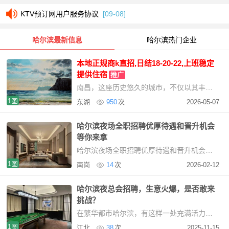
KTV预订网用户服务协议
[09-08]
哈尔滨最新信息
哈尔滨热门企业
本地正规商k直招,日结18-20-22,上班稳定
提供住宿
推广
南昌，这座历史悠久的城市，不仅以其丰富的文化遗产和美丽的自然景观吸引着游客，更以其繁荣
1图
东湖
950
次
2026-05-07
哈尔滨夜场全职招聘优厚待遇和晋升机会
等你来拿
哈尔滨夜场全职招聘优厚待遇和晋升机会等你来拿如果你正在寻找一份充满活力与机遇的工
1图
南岗
14
次
2026-02-12
哈尔滨夜总会招聘，生意火爆，是否敢来
挑战？
在繁华都市哈尔滨，有这样一处充满活力与机遇的地方——夜总会正在火热招聘！这里生意火爆
1图
江北
38
次
2025-11-15