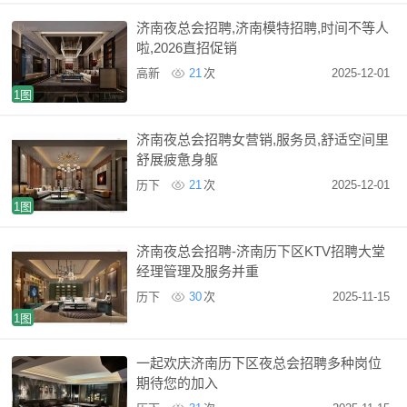
济南夜总会招聘,济南模特招聘,时间不等人
啦,2026直招促销
高新
21
次
2025-12-01
1图
济南夜总会招聘女营销,服务员,舒适空间里
舒展疲惫身躯
历下
21
次
2025-12-01
1图
济南夜总会招聘-济南历下区KTV招聘大堂
经理管理及服务并重
历下
30
次
2025-11-15
1图
一起欢庆济南历下区夜总会招聘多种岗位
期待您的加入