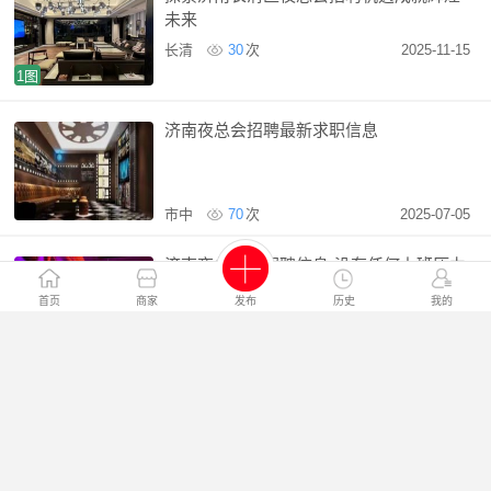
未来
长清
30
次
2025-11-15
1图
济南夜总会招聘最新求职信息
市中
70
次
2025-07-05
济南夜总会招招聘信息-没有任何上班压力
首页
商家
发布
历史
我的
市中
133
次
2025-11-10
济南生意好夜总会招聘模特-高端岗位济南
历城
222
次
2025-11-15