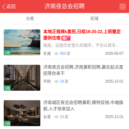
济南夜总会招聘
返回
分类
区域
本地正规商k直招,日结18-20-22,上班稳定
提供住宿
推广
南昌，这座历史悠久的城市，不仅以其丰富的文化遗产和美丽的自然景观吸引着游客，更以其繁荣
1图
东湖
950
次
2026-05-07
济南夜总会招聘,济南兼职招聘,赢在起点直
招等你来干
平阴
19
次
2025-12-01
1图
济南城区夜总会招聘兼职,模特促销,中端旗
舰,人才快来加入
长清
23
次
2025-12-01
1图