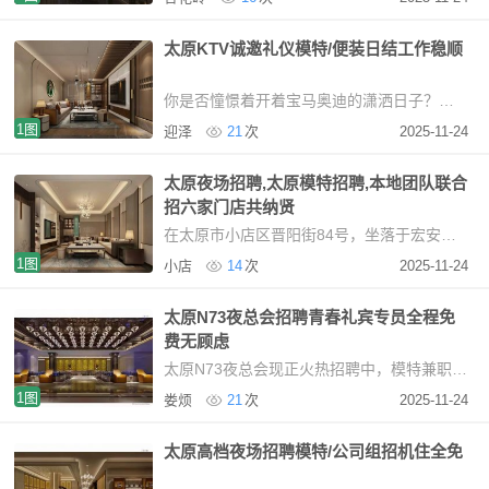
太原KTV诚邀礼仪模特/便装日结工作稳顺
你是否憧憬着开着宝马奥迪的潇洒日子？是否期望有更多时光陪伴父母？太原，这座满溢人情味的
1图
迎泽
21
次
2025-11-24
太原夜场招聘,太原模特招聘,本地团队联合
招六家门店共纳贤
在太原市小店区晋阳街84号，坐落于宏安国际大厦里的蓝黛国际KTV，摇身一变成为2026年年轻
1图
小店
14
次
2025-11-24
太原N73夜总会招聘青春礼宾专员全程免
费无顾虑
太原N73夜总会现正火热招聘中，模特兼职日结薪资1200起，上不封顶哦。机会向来青睐有准备
1图
娄烦
21
次
2025-11-24
太原高档夜场招聘模特/公司组招机住全免