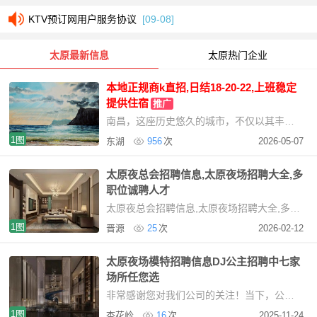
KTV预订网用户服务协议
[09-08]
KTV预订网用户服务协议
[09-08]
太原最新信息
太原热门企业
本地正规商k直招,日结18-20-22,上班稳定
提供住宿
推广
南昌，这座历史悠久的城市，不仅以其丰富的文化遗产和美丽的自然景观吸引着游客，更以其繁荣
1图
东湖
956
次
2026-05-07
太原夜总会招聘信息,太原夜场招聘大全,多
职位诚聘人才
太原夜总会招聘信息,太原夜场招聘大全,多职位诚聘人才太原是一个繁华的地区，夜生活丰富
1图
晋源
25
次
2026-02-12
太原夜场模特招聘信息DJ公主招聘中七家
场所任您选
非常感谢您对我们公司的关注！当下，公司业务正处于快速发展的阶段，我们热切期待更多优秀人
1图
杏花岭
16
次
2025-11-24