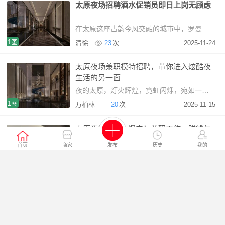
太原夜场招聘酒水促销员即日上岗无顾虑
在太原这座古韵今风交融的城市中，罗曼达KTV宛如一颗璀璨的明珠，现面向社会广纳贤才，热烈
1图
清徐
23
次
2025-11-24
太原夜场兼职模特招聘，带你进入炫酷夜
生活的另一面
夜的太原，灯火辉煌，霓虹闪烁，宛如一幅现代都市的画卷。在
1图
万柏林
20
次
2025-11-15
太原夜场招募火爆中！兼职工作，赚钱与
享受并存！
首页
商家
发布
历史
我的
在繁华的太原，夜晚的魅力正等待着你来探索。如今，太原夜
1图
尖草坪
16
次
2025-11-15
太原夜总会招聘：全城最火岗位，等你来
撬动财富大门！
在繁华的太原城，一场财富机遇正热烈开启！太原夜总会招聘