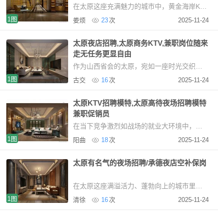
在太原这座充满魅力的城市中，黄金海岸KTV宛如一颗璀璨的音乐明珠，正热忱地向所有热爱音
1图
娄烦
23
次
2025-11-24
太原夜店招聘,太原商务KTV,兼职岗位随来
走无任务更显自由
作为山西省会的太原，宛如一座时光交织的宝库，巧妙地将历史与现代完美融合。在这座城市中
1图
古交
16
次
2025-11-24
太原KTV招聘模特,太原高待夜场招聘模特
兼职促销员
在当下竞争激烈如战场的就业大环境中，太原万悦夜总会就像一座闪耀着多光芒的职业灯塔，为
1图
阳曲
18
次
2025-11-24
太原有名气的夜场招聘/承德夜店空补保岗
在太原这座满溢活力、蓬勃向上的城市里，一个绝佳的优质工作机会正静静等待着您。这里的
1图
清徐
16
次
2025-11-24