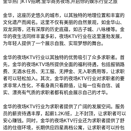
金华热门KTV招聘,金华商务夜场,开启你的娱乐行业之旅
金华，这座历史悠久的城市，以其独特的地理位置和丰富的
文化遗产而闻名。这里不仅有美丽的自然景观，如金华山、
双龙洞等，还有深厚的历史底蕴，如古子城、八咏楼等。金
华的夜生活同样丰富多彩，夜场KTV行业在这里蓬勃发展，
为年轻人提供了一个展示自我、实现梦想的舞台。
金华的夜场KTV行业以其独特的优势吸引了众多求职者。首
先，金华的夜场KTV场所提供全面的福利待遇，包括报销路
费、无酒水任务、无工服、无押金、无入职费用等，让求职
者可以轻松加入。其次，金华的夜场KTV行业对求职者的要
求非常人性化，不看身高只看颜值，让每一位有自信、诚
实、漂亮有气质的求职者都有机会展示自己的才华。
金华的夜场KTV行业为求职者提供了广阔的发展空间。服务
员的薪资待遇丰厚，起薪1.2K/班，上不封顶，让求职者可以
安心赚钱。同时，金华的夜场KTV行业还为求职者提供了舒
适的住宿环境，长期供应四星高档公寓，让求职者可以拎包