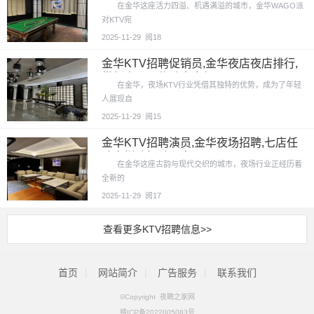
在金华这座活力四溢、机遇满溢的城市，金华WAGO派
对KTV宛
2025-11-29
阅18
金华KTV招聘促销员,金华夜店夜店排行,
带新人入职奖励大大红
在金华，夜场KTV行业凭借其独特的优势，成为了年轻
人展现自
2025-11-29
阅15
金华KTV招聘演员,金华夜场招聘,七店任
选多样选择随心意
在金华这座古韵与现代交织的城市，夜场行业正经历着
全新的
2025-11-29
阅17
查看更多KTV招聘信息>>
首页
|
网站简介
|
广告服务
|
联系我们
©Copyright 夜聘之家网
赣ICP备2022005083号