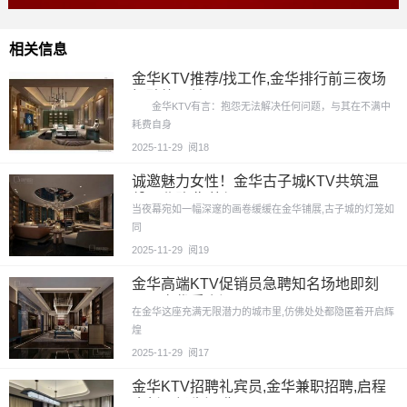
相关信息
金华KTV推荐/找工作,金华排行前三夜场
招聘礼仪兼职
金华KTV有言：抱怨无法解决任何问题，与其在不满中
耗费自身
2025-11-29
阅18
诚邀魅力女性！金华古子城KTV共筑温
馨职业路,期待加入
当夜幕宛如一幅深邃的画卷缓缓在金华铺展,古子城的灯笼如
同
2025-11-29
阅19
金华高端KTV促销员急聘知名场地即刻
入职享优质资源
在金华这座充满无限潜力的城市里,仿佛处处都隐匿着开启辉
煌
2025-11-29
阅17
金华KTV招聘礼宾员,金华兼职招聘,启程
全新职场生涯哟