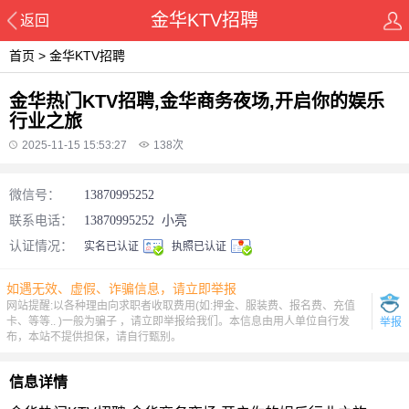
金华KTV招聘
返回
首页
>
金华KTV招聘
金华热门KTV招聘,金华商务夜场,开启你的娱乐
行业之旅
2025-11-15 15:53:27
138
次
微信号：
13870995252
联系电话：
13870995252
小亮
认证情况：
实名已认证
执照已认证
如遇无效、虚假、诈骗信息，请立即举报
网站提醒:以各种理由向求职者收取费用(如:押金、服装费、报名费、充值
卡、等等.. )一般为骗子 ，请立即举报给我们。本信息由用人单位自行发
举报
布，本站不提供担保，请自行甄别。
信息详情