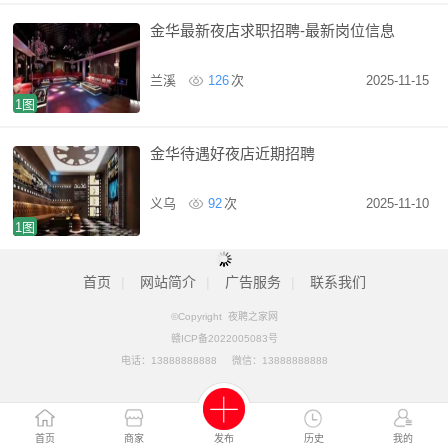
金华最新夜店求职招聘-最新岗位信息
兰溪
126
次
2025-11-15
1图
金华待遇好夜店近期招聘
义乌
92
次
2025-11-10
1图
首页
|
网站简介
|
广告服务
|
联系我们
©Copyright 夜聘之家网
赣ICP备2022005083号
电话：
13888888888
微信：13888888888
首页
商家
发布
历史
我的