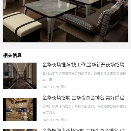
相关信息
金华夜场推荐/找工作,金华新开夜场招聘
模特促销
我们公司在金华那可是名列前茅的，前来的客人素质普遍较
高。做
2025-11-29
阅15
金华夜场招聘,金华夜总会排名,美好前程
召唤,促销岗位等你上岗
金华，这座洋溢着活力与魅力的城市，凭借独特韵味与蓬勃
发展潜力
2025-11-29
阅14
金华旗舰店夜场招聘,金华夜总会排名,实