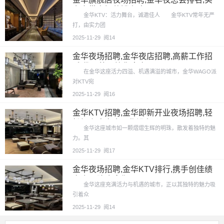
力亲带直招营销人才
金华KTV：活力舞台，诚邀佳人 金华KTV常年无严
打，由实力团
2025-11-29
阅14
金华夜场招聘,金华夜店招聘,高薪工作招
手,优厚待遇等您来享
在金华这座活力四溢、机遇满溢的城市，金华WAGO派
对KTV宛
2025-11-29
阅16
金华KTV招聘,金华即新开业夜场招聘,轻
松好上班夜店工作没负
金华这座城市如一颗熠熠生辉的明珠，散发着独特的魅
力。其
2025-11-29
阅17
金华夜场招聘,金华KTV排行,携手创佳绩
夜店团队欢迎你
金华这座充满活力与机遇的城市，正以其独特的魅力吸
引着众
2025-11-29
阅14