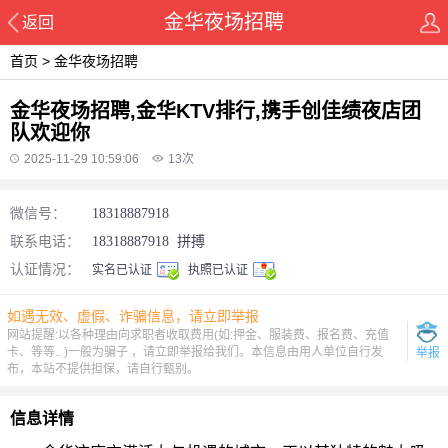
金华夜场招聘
返回
首页
>
金华夜场招聘
金华夜场招聘,金华KTV排行,携手创佳绩夜店团
队欢迎你
2025-11-29 10:59:06
13
次
微信号：
18318887918
联系电话：
18318887918
拼搏
认证情况：
实名已认证
执照已认证
如遇无效、虚假、诈骗信息，请立即举报
网站提醒:以各种理由向求职者收取费用(如:押金、服装费、报名费、充值
卡、等等.. )一般为骗子 ，请立即举报给我们。本信息由用人单位自行发
举报
布，本站不提供担保，请自行甄别。
信息详情