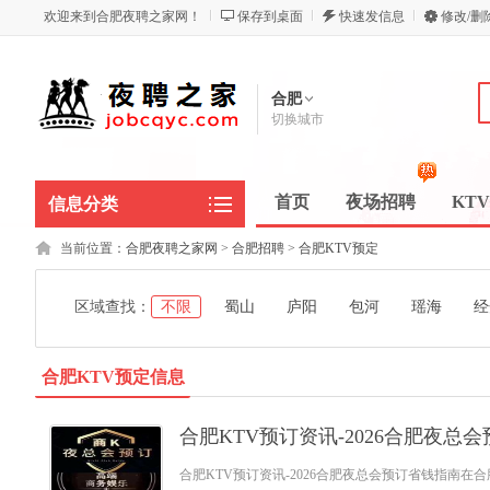
欢迎来到合肥夜聘之家网！
保存到桌面
快速发信息
修改/删
合肥
切换城市
首页
夜场招聘
KT
信息分类
当前位置：
合肥夜聘之家网
>
合肥招聘
>
合肥KTV预定
区域查找：
不限
蜀山
庐阳
包河
瑶海
经
合肥KTV预定信息
合肥KTV预订资讯-2026合肥夜总
合肥KTV预订资讯-2026合肥夜总会预订省钱指南