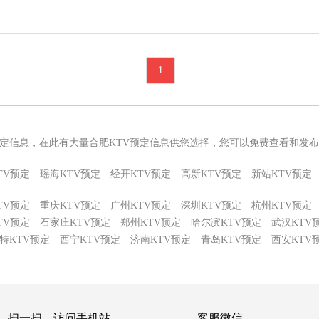
1
预定信息，在此有大量合肥KTV预定信息供您选择，您可以免费查看和发布
TV预定
瑶海KTV预定
经开KTV预定
高新KTV预定
新站KTV预定
TV预定
重庆KTV预定
广州KTV预定
深圳KTV预定
杭州KTV预定
TV预定
石家庄KTV预定
郑州KTV预定
哈尔滨KTV预定
武汉KTV
特KTV预定
西宁KTV预定
济南KTV预定
青岛KTV预定
西安KTV
扫一扫，访问手机站
客服微信