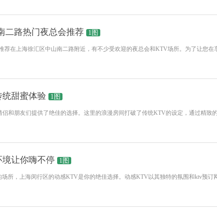
山南二路热门夜总会推荐
1图
会推荐在上海徐汇区中山南二路附近，有不少受欢迎的夜总会和KTV场所。为了让您
传统甜蜜体验
1图
情侣和朋友们提供了绝佳的选择。这里的浪漫房间打破了传统KTV的设定，通过精致
环境让你嗨不停
1图
场所，上海闵行区的动感KTV是你的绝佳选择。动感KTV以其独特的氛围和ktv预