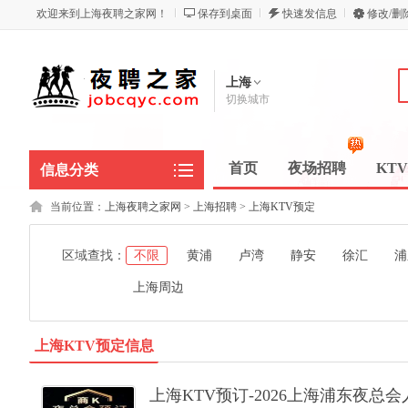
欢迎来到上海夜聘之家网！
保存到桌面
快速发信息
修改/删
上海
切换城市
首页
夜场招聘
KT
信息分类
当前位置：
上海夜聘之家网
>
上海招聘
>
上海KTV预定
区域查找：
不限
黄浦
卢湾
静安
徐汇
浦
上海周边
上海KTV预定信息
上海KTV预订-2026上海浦东夜总