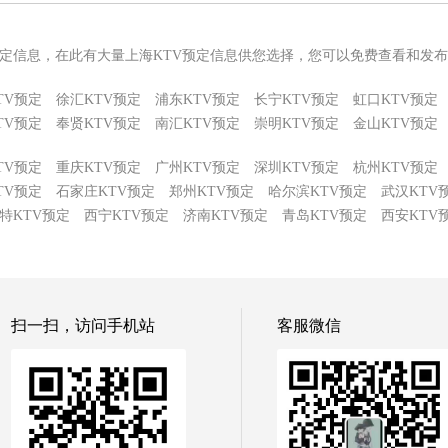
预定信息，在此有大量上海KTV预定信息供您选择，您可以免费查看和发布
TV预定
徐汇KTV预定
浦东KTV预定
长宁KTV预定
虹口KTV预定
TV预定
奉贤KTV预定
南汇KTV预定
崇明KTV预定
金山KTV预定
TV预定
重庆KTV预定
广州KTV预定
深圳KTV预定
杭州KTV预定
TV预定
石家庄KTV预定
郑州KTV预定
哈尔滨KTV预定
武汉KTV
特KTV预定
西宁KTV预定
济南KTV预定
青岛KTV预定
西安KTV
扫一扫，访问手机站
客服微信