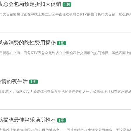
欢夜总会包厢预定折扣大促销
1图
折扣大促销如果你正在寻找上海嘉定区午夜狂欢夜总会KTV的预订折扣大促销，那么
夜总会消费的隐性费用揭秘
1图
费用揭秘在上海，商务KTV夜总会是许多企业聚会和社交活动的热门选择。虽然表面
热情的夜生活
1图
海黄浦区，动感KTV无疑是体验热情夜生活的最佳去处之一。如果你正计划在这座充
行榜揭晓最佳娱乐场所推荐
1图
场所推荐上海作为中国ktv预订网的城市之一，因其独特的夜生活文化而闻名。无论是