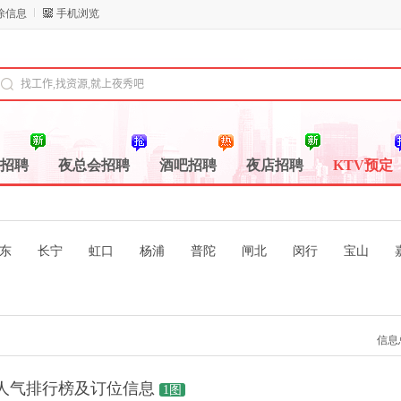
除信息
手机浏览
V招聘
夜总会招聘
酒吧招聘
夜店招聘
KTV预定
东
长宁
虹口
杨浦
普陀
闸北
闵行
宝山
信息
会人气排行榜及订位信息
1图