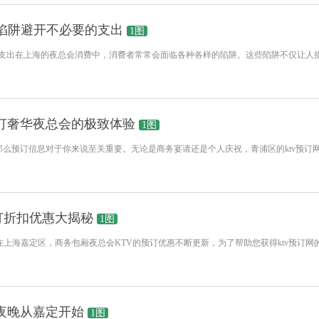
费陷阱避开不必要的支出
1图
的支出在上海的夜总会消费中，消费者常常会面临各种各样的陷阱。这些陷阱不仅让人
预订奢华夜总会的极致体验
1图
么预订信息对于你来说至关重要。无论是商务宴请还是个人庆祝，青浦区的ktv预订网
订折扣优惠大揭秘
1图
在上海嘉定区，商务包厢夜总会KTV的预订优惠不断更新，为了帮助您获得ktv预订
力夜晚从嘉定开始
1图