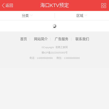
海口KTV预定
返回
分类
区域
首页
|
网站简介
|
广告服务
|
联系我们
©Copyright 夜聘之家网
赣ICP备2022005083号
电话：
13888888888
微信：13888888888