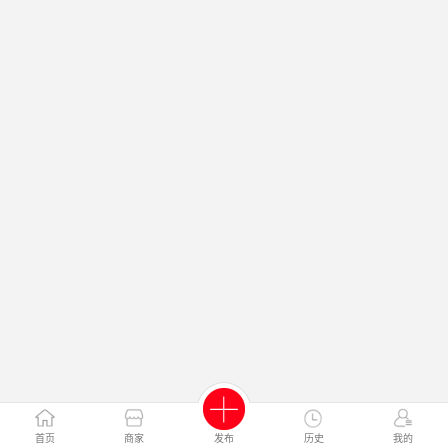
首页
商家
发布
历史
我的