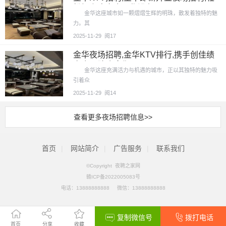
松好上班夜店工作没负
金华这座城市如一颗熠熠生辉的明珠，散发着独特的魅
力。其
2025-11-29
阅17
金华夜场招聘,金华KTV排行,携手创佳绩
夜店团队欢迎你
金华这座充满活力与机遇的城市，正以其独特的魅力吸
引着众
2025-11-29
阅14
查看更多夜场招聘信息>>
首页
|
网站简介
|
广告服务
|
联系我们
©Copyright 夜聘之家网
赣ICP备2022005083号
电话：
13888888888
微信：13888888888
复制微信号
拨打电话
首页
分享
收藏