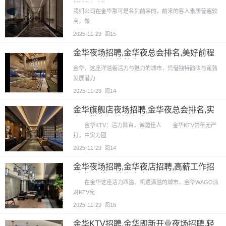
模特促销
我们公司在金华那可是名列前茅的，前来的客人素质普遍较
高。做
2025-11-29
阅15
金华夜场招聘,金华夜总会排名,美好前程
召唤,促销岗位等你上岗
金华，这座洋溢着活力与魅力的城市，凭借独特韵味与蓬勃
发展潜力
2025-11-29
阅14
金华旗舰店夜场招聘,金华夜总会排名,实
力亲带直招营销人才
金华KTV：活力舞台，诚邀佳人 金华KTV常年无严
打，由实力团
2025-11-29
阅14
金华夜场招聘,金华夜店招聘,高薪工作招
手,优厚待遇等您来享
在金华这座活力四溢、机遇满溢的城市，金华WAGO派
对KTV宛
2025-11-29
阅16
金华KTV招聘,金华即新开业夜场招聘,轻