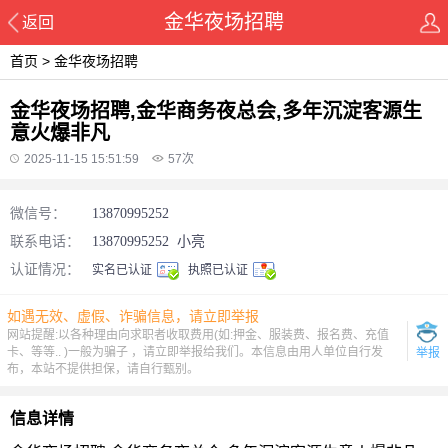
金华夜场招聘
返回
首页
>
金华夜场招聘
金华夜场招聘,金华商务夜总会,多年沉淀客源生
意火爆非凡
2025-11-15 15:51:59
57
次
微信号：
13870995252
联系电话：
13870995252
小亮
认证情况：
实名已认证
执照已认证
如遇无效、虚假、诈骗信息，请立即举报
网站提醒:以各种理由向求职者收取费用(如:押金、服装费、报名费、充值
卡、等等.. )一般为骗子 ，请立即举报给我们。本信息由用人单位自行发
举报
布，本站不提供担保，请自行甄别。
信息详情