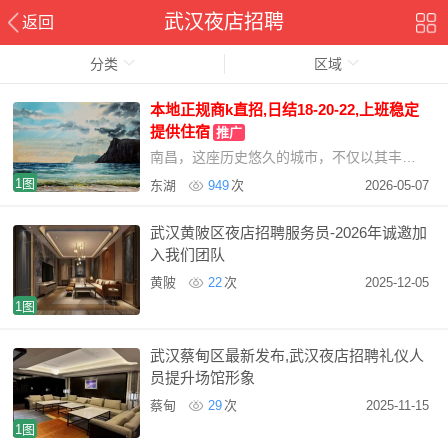
武汉夜店招聘
返回
分类
区域
本地正规商k直招,日结18-20-22,上班稳定
提供住宿
推广
南昌，这座历史悠久的城市，不仅以其丰富的文化遗产和美丽的自然景观吸引着游客，更以其繁荣
1图
东湖
949
次
2026-05-07
武汉黄陂区夜店招聘服务员-2026年诚邀加
入我们团队
黄陂
22
次
2025-12-05
1图
武汉蔡甸区最新发布,武汉夜店招聘礼仪人
员提升场馆形象
蔡甸
29
次
2025-11-15
1图