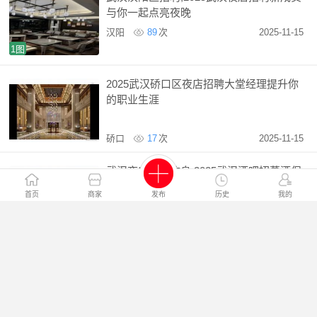
与你一起点亮夜晚
汉阳
89
次
2025-11-15
1图
2025武汉硚口区夜店招聘大堂经理提升你
的职业生涯
硚口
17
次
2025-11-15
武汉夜店全职信息,2025武汉酒吧招募酒保
与服务员包住宿
首页
商家
发布
历史
我的
江岸
51
次
2025-11-15
武汉夜店招聘,武汉新开夜总会招聘,武汉酒
吧急聘客服人员
东西湖
17
次
2025-11-15