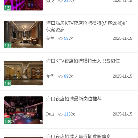
秀英
219
次
2025-11-15
1图
海口满房KTV夜店招聘模特{优客源强}确
保薪资高
美兰
59
次
2025-11-15
1图
海口KTV夜店招聘模特无入职费包住
龙华
89
次
2025-11-15
1图
海口夜店招聘最新岗位推荐
琼山
113
次
2025-11-15
1图
海口夜店招聘大量近期求职信息