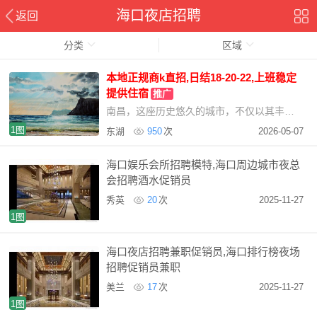
海口夜店招聘
返回
分类
区域
本地正规商k直招,日结18-20-22,上班稳定
提供住宿
推广
南昌，这座历史悠久的城市，不仅以其丰富的文化遗产和美丽的自然景观吸引着游客，更以其繁荣
1图
东湖
950
次
2026-05-07
海口娱乐会所招聘模特,海口周边城市夜总
会招聘酒水促销员
秀英
20
次
2025-11-27
1图
海口夜店招聘兼职促销员,海口排行榜夜场
招聘促销员兼职
美兰
17
次
2025-11-27
1图