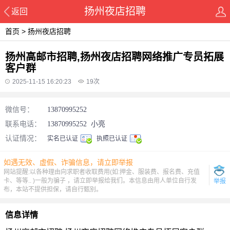
扬州夜店招聘
返回
首页
>
扬州夜店招聘
扬州高邮市招聘,扬州夜店招聘网络推广专员拓展
客户群
2025-11-15 16:20:23
19
次
微信号：
13870995252
联系电话：
13870995252
小亮
认证情况：
实名已认证
执照已认证
如遇无效、虚假、诈骗信息，请立即举报
网站提醒:以各种理由向求职者收取费用(如:押金、服装费、报名费、充值
卡、等等.. )一般为骗子 ，请立即举报给我们。本信息由用人单位自行发
举报
布，本站不提供担保，请自行甄别。
信息详情