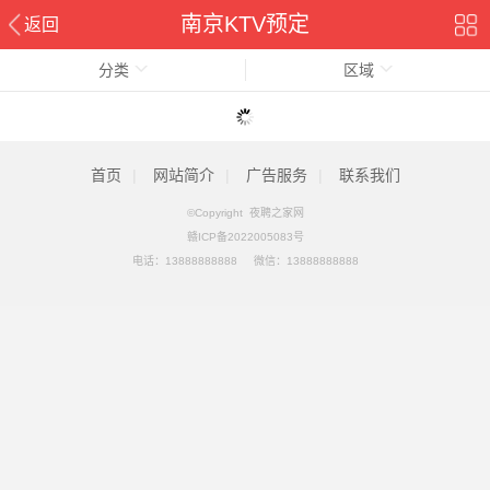
南京KTV预定
返回
分类
区域
首页
|
网站简介
|
广告服务
|
联系我们
©Copyright 夜聘之家网
赣ICP备2022005083号
电话：
13888888888
微信：13888888888